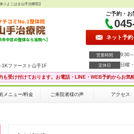
整体☆よこはま山手治療院】
ご予約・お
045
ネット予約
9:30～
営業時間
日曜
定休日
-1Kファースト山手1F
約も受け付けております。お電話・LINE・WEB予約からお気
術メニュー/料金
ご来院者様の声
アクセス