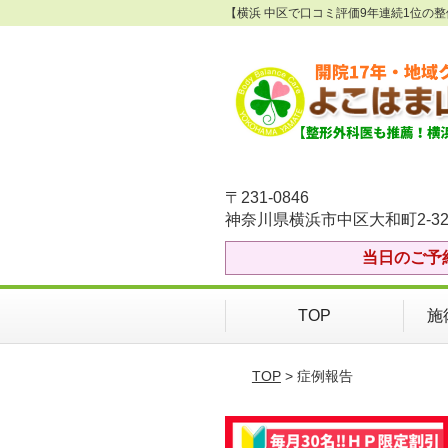
【横浜 中区で口コミ評価9年連続1位の
〒231-0846
神奈川県横浜市中区大和町2-32
当日のご予
TOP
施
TOP
> 症例報告