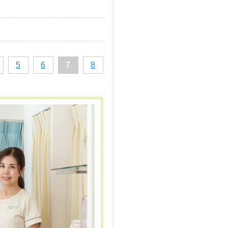
5
6
7
8