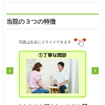
す。心と身体はつながっていますし、身体が楽
症状が重い時期は、週に1～2回程度の頻度で集
になると、心にも変化が起きることもあります
中的に身体の緊張を解いていくのが理想的で
し、まずは身体という器を整えることで、心の
当院の３つの特徴
す。お身体の変化が実感できて来たら、徐々に
安定にもつながります。
間隔を空けて施術を続けていければと存じま
す。
写真は左右にスライドできます