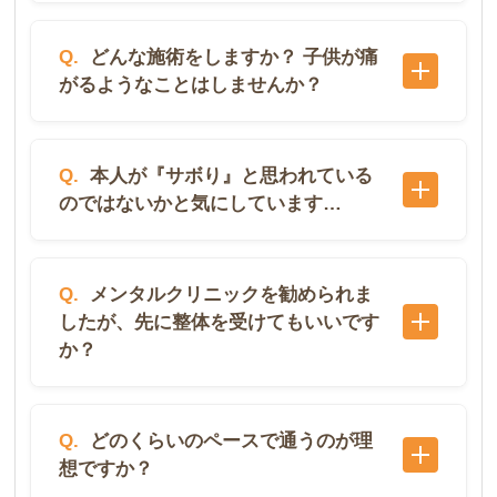
らっしゃいます。例えば、身体的に学校に行け
薬物療法は一時的な補助にはなりますが、根本
るまで回復して、本当に学校に通えるのか、行
Q.
どんな施術をしますか？ 子供が痛
的な問題は取り除けません。その薬を飲み続け
きたくないと感じてはいないか、そうしたこと
がるようなことはしませんか？
れば、症状はなくなるが、飲まないと再発して
もあるということです。そういったことがクリ
しまう状態は健全ではないと考えます。当院で
アな状態であれば、ODは身体の機能的な不調
お子様でも安心して受けられる施術で、決して
は、なぜ自律神経がうまく働けないのかを考
で起こり得ます。特に上部頸椎や背骨の硬さ
Q.
本人が『サボり』と思われている
無理なことはしません。
え、身体の構造（歪み）や呼吸の状態からアプ
が、脳への血流や自律神経の切り替えを妨げて
のではないかと気にしています…
ローチすることで、薬に頼らない回復をサポー
いることが多いです。身体の強張りを解くこと
トします。
で、朝の血圧調整がスムーズになり、起きやす
一昔前はそういった風潮もあったかもしれませ
くなる環境を整えていきます。また、食事内容
Q.
メンタルクリニックを勧められま
んが、今ではODへの世間的な認識も変化して
したが、先に整体を受けてもいいです
なども関係することが多々あります。
いますので、ご安心ください。立派な「身体の
か？
不調」であり、本人の努力不足でないことへの
理解は広まっています。当院ではお一人お一人
もちろんです。ODは身体の不調でもあります
のお子様に寄り添い、カウンセリングと施術を
Q.
どのくらいのペースで通うのが理
ので、むしろ薬に依存してしまう状況を作るよ
進めて参ります。
想ですか？
りも、先に試していただきたいと考えていま