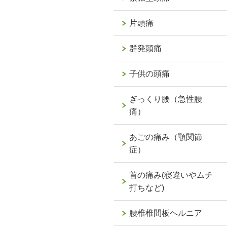
片頭痛
群発頭痛
子供の頭痛
ぎっくり腰（急性腰
フェのような雰囲気で癒されると評
痛）
判です！
あごの痛み（顎関節
症）
首の痛み(寝違いやムチ
打ちなど)
腰椎椎間板ヘルニア