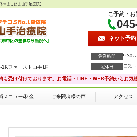
整体☆よこはま山手治療院】
ご予約・お
045
ネット予約
9:30～
営業時間
日曜
定休日
-1Kファースト山手1F
約も受け付けております。お電話・LINE・WEB予約からお気
術メニュー/料金
ご来院者様の声
アクセス