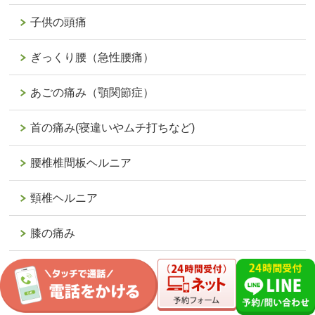
子供の頭痛
ぎっくり腰（急性腰痛）
あごの痛み（顎関節症）
首の痛み(寝違いやムチ打ちなど)
腰椎椎間板ヘルニア
頸椎ヘルニア
膝の痛み
手（腕）のしびれ
坐骨神経痛