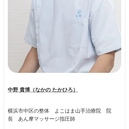
中野 貴博（なかの たかひろ）
横浜市中区の整体 よこはま山手治療院 院
長 あん摩マッサージ指圧師