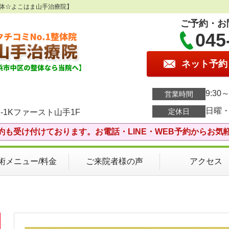
整体☆よこはま山手治療院】
ご予約・お
045
ネット予約
9:30～
営業時間
日曜
定休日
-1Kファースト山手1F
約も受け付けております。お電話・LINE・WEB予約からお気
術メニュー/料金
ご来院者様の声
アクセス