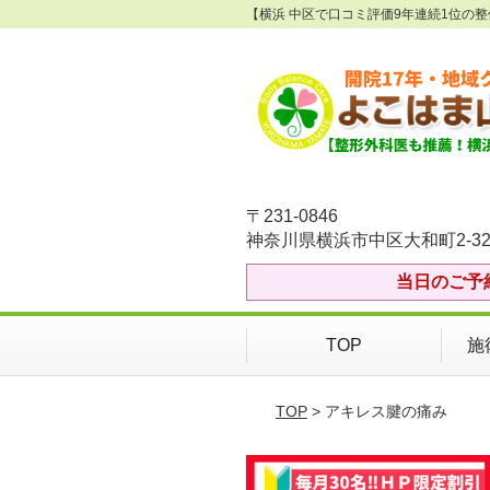
【横浜 中区で口コミ評価9年連続1位の
〒231-0846
神奈川県横浜市中区大和町2-32
当日のご予
TOP
施
TOP
> アキレス腱の痛み