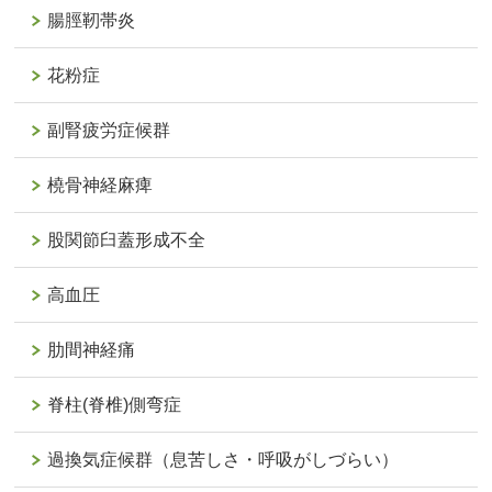
腸脛靭帯炎
花粉症
副腎疲労症候群
橈骨神経麻痺
股関節臼蓋形成不全
高血圧
肋間神経痛
脊柱(脊椎)側弯症
過換気症候群（息苦しさ・呼吸がしづらい）