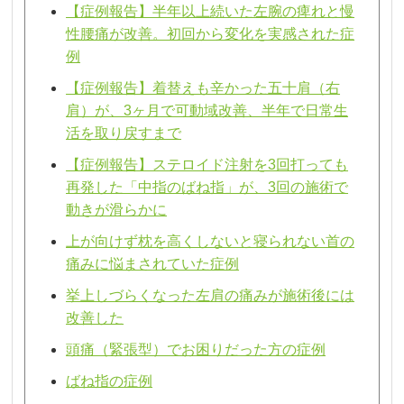
【症例報告】半年以上続いた左腕の痺れと慢
性腰痛が改善。初回から変化を実感された症
例
【症例報告】着替えも辛かった五十肩（右
肩）が、3ヶ月で可動域改善、半年で日常生
活を取り戻すまで
【症例報告】ステロイド注射を3回打っても
再発した「中指のばね指」が、3回の施術で
動きが滑らかに
上が向けず枕を高くしないと寝られない首の
痛みに悩まされていた症例
挙上しづらくなった左肩の痛みが施術後には
改善した
頭痛（緊張型）でお困りだった方の症例
ばね指の症例