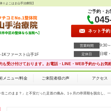
整体☆よこはま山手治療院】
ご予約・お
045
ネット予約
9:30～
営業時間
日曜
定休日
-1Kファースト山手1F
約も受け付けております。お電話・LINE・WEB予約からお気
術メニュー/料金
ご来院者様の声
アクセス
「一生このまま？」と不安だった足首の痛み。1ヶ月の停滞期を脱出し、