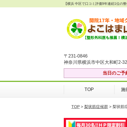
【横浜 中区で口コミ評価9年連続1位の
〒231-0846
神奈川県横浜市中区大和町2-32
当日のご予
TOP
施
TOP
>
梨状筋症候群
> 梨状