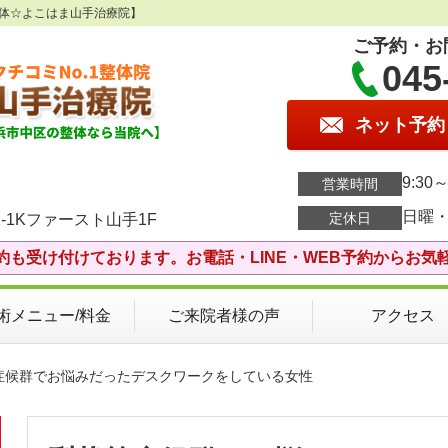
整体☆よこはま山手治療院】
ご予約・お
045
ネット予約
9:30～
営業時間
日曜
定休日
-1Kファースト山手1F
約も受け付けております。お電話・LINE・WEB予約からお気
術メニュー/料金
ご来院者様の声
アクセス
筋症候群でお悩みだったデスクワークをしている女性