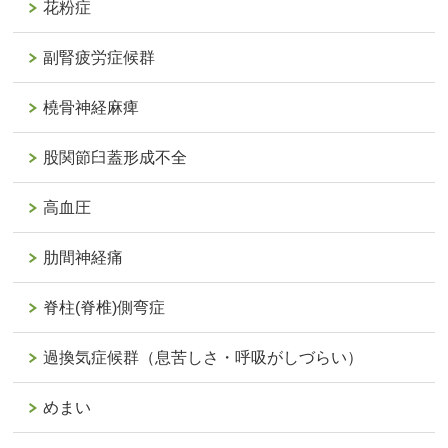
花粉症
副腎疲労症候群
橈骨神経麻痺
股関節臼蓋形成不全
高血圧
肋間神経痛
脊柱(脊椎)側弯症
過換気症候群（息苦しさ・呼吸がしづらい）
めまい