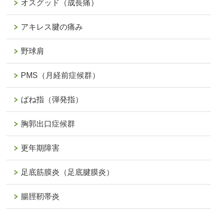
オスグッド（成長痛）
アキレス腱の痛み
野球肩
PMS（月経前症候群）
ばね指（弾発指）
胸郭出口症候群
更年期障害
足底筋膜炎（足底腱膜炎）
腸脛靭帯炎