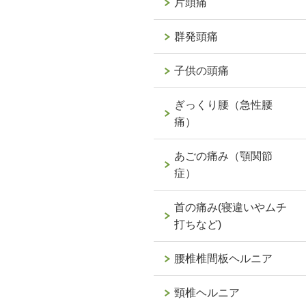
片頭痛
群発頭痛
子供の頭痛
ぎっくり腰（急性腰
痛）
あごの痛み（顎関節
症）
首の痛み(寝違いやムチ
打ちなど)
腰椎椎間板ヘルニア
頸椎ヘルニア