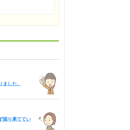
りました。
ず困り果ててい