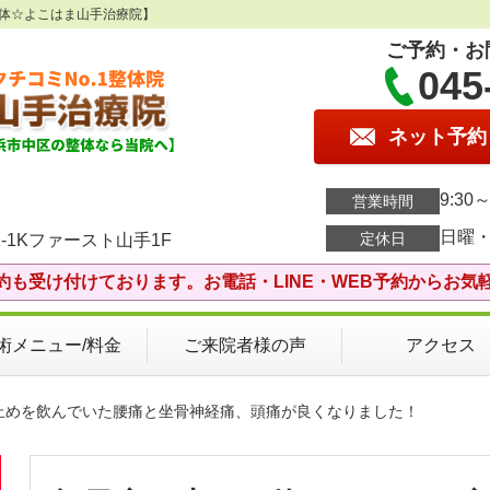
整体☆よこはま山手治療院】
ご予約・お
045
ネット予約
9:30～
営業時間
日曜
定休日
-1Kファースト山手1F
約も受け付けております。お電話・LINE・WEB予約からお気
術メニュー/料金
ご来院者様の声
アクセス
み止めを飲んでいた腰痛と坐骨神経痛、頭痛が良くなりました！