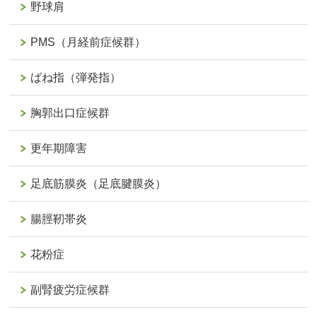
野球肩
PMS（月経前症候群）
ばね指（弾発指）
胸郭出口症候群
更年期障害
足底筋膜炎（足底腱膜炎）
腸脛靭帯炎
花粉症
副腎疲労症候群