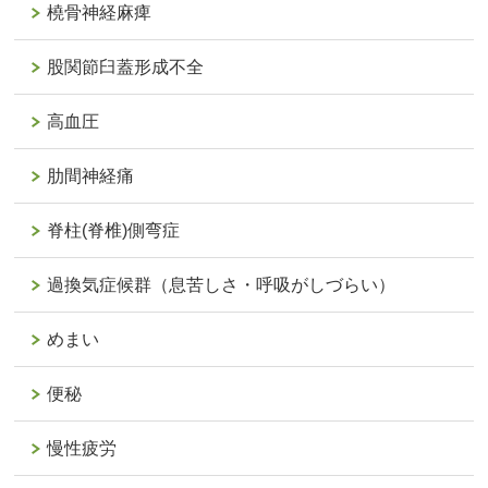
橈骨神経麻痺
股関節臼蓋形成不全
高血圧
肋間神経痛
脊柱(脊椎)側弯症
過換気症候群（息苦しさ・呼吸がしづらい）
めまい
便秘
慢性疲労