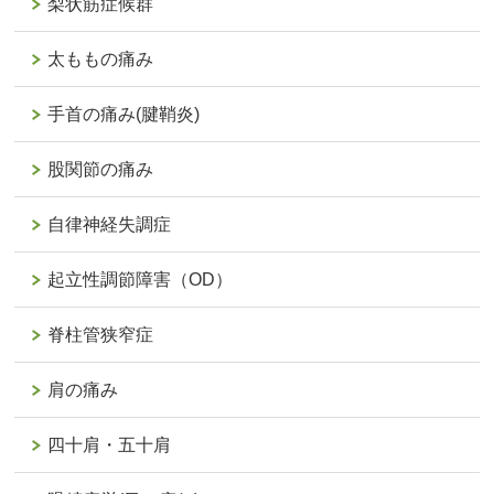
梨状筋症候群
太ももの痛み
手首の痛み(腱鞘炎)
股関節の痛み
自律神経失調症
起立性調節障害（OD）
脊柱管狭窄症
肩の痛み
四十肩・五十肩