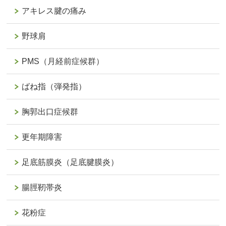
アキレス腱の痛み
野球肩
PMS（月経前症候群）
ばね指（弾発指）
胸郭出口症候群
更年期障害
足底筋膜炎（足底腱膜炎）
腸脛靭帯炎
花粉症