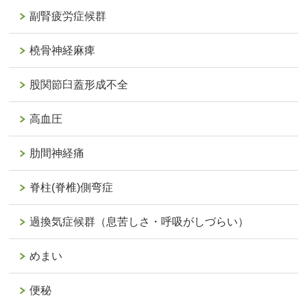
副腎疲労症候群
橈骨神経麻痺
股関節臼蓋形成不全
高血圧
肋間神経痛
脊柱(脊椎)側弯症
過換気症候群（息苦しさ・呼吸がしづらい）
めまい
便秘