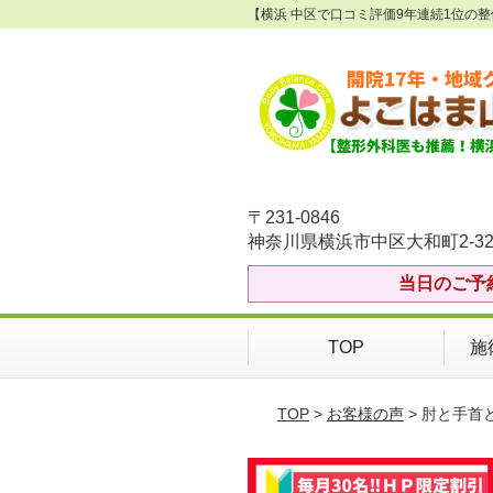
【横浜 中区で口コミ評価9年連続1位の
〒231-0846
神奈川県横浜市中区大和町2-32
当日のご予
TOP
施
TOP
>
お客様の声
> 肘と手