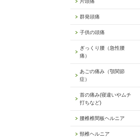
片頭痛
群発頭痛
子供の頭痛
ぎっくり腰（急性腰
痛）
あごの痛み（顎関節
症）
首の痛み(寝違いやムチ
打ちなど)
腰椎椎間板ヘルニア
頸椎ヘルニア