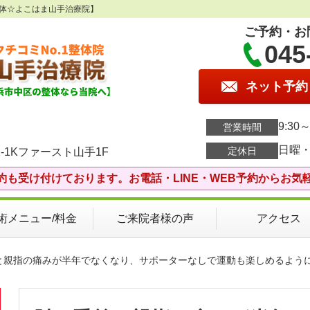
整体☆よこはま山手治療院】
ご予約・お
045
ネット予約
9:30～
営業時間
日曜
定休日
-1Kファースト山手1F
約も受け付けております。お電話・LINE・WEB予約からお気
術メニュー/料金
ご来院者様の声
アクセス
首と親指の痛みが半年でなくなり、サポーターなしで運動も楽しめるよう