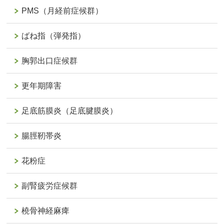
PMS（月経前症候群）
ばね指（弾発指）
胸郭出口症候群
更年期障害
足底筋膜炎（足底腱膜炎）
腸脛靭帯炎
花粉症
副腎疲労症候群
橈骨神経麻痺