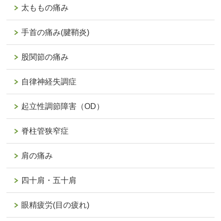
太ももの痛み
手首の痛み(腱鞘炎)
股関節の痛み
自律神経失調症
起立性調節障害（OD）
脊柱管狭窄症
肩の痛み
四十肩・五十肩
眼精疲労(目の疲れ)