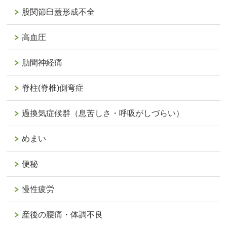
股関節臼蓋形成不全
高血圧
肋間神経痛
脊柱(脊椎)側弯症
過換気症候群（息苦しさ・呼吸がしづらい）
めまい
便秘
慢性疲労
産後の腰痛・体調不良