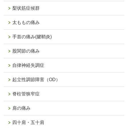
梨状筋症候群
太ももの痛み
手首の痛み(腱鞘炎)
股関節の痛み
自律神経失調症
起立性調節障害（OD）
脊柱管狭窄症
肩の痛み
四十肩・五十肩