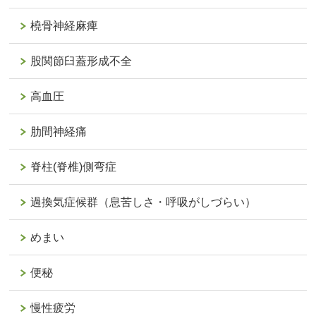
橈骨神経麻痺
股関節臼蓋形成不全
高血圧
肋間神経痛
脊柱(脊椎)側弯症
過換気症候群（息苦しさ・呼吸がしづらい）
めまい
便秘
慢性疲労