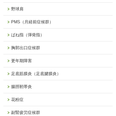
野球肩
PMS（月経前症候群）
ばね指（弾発指）
胸郭出口症候群
更年期障害
足底筋膜炎（足底腱膜炎）
腸脛靭帯炎
花粉症
副腎疲労症候群