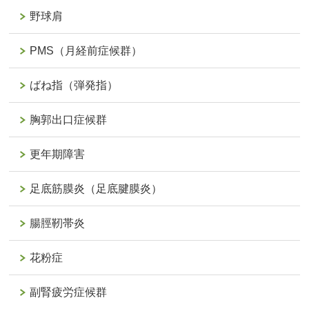
野球肩
PMS（月経前症候群）
ばね指（弾発指）
胸郭出口症候群
更年期障害
足底筋膜炎（足底腱膜炎）
腸脛靭帯炎
花粉症
副腎疲労症候群