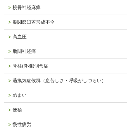
橈骨神経麻痺
股関節臼蓋形成不全
高血圧
肋間神経痛
脊柱(脊椎)側弯症
過換気症候群（息苦しさ・呼吸がしづらい）
めまい
便秘
慢性疲労