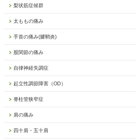
梨状筋症候群
太ももの痛み
手首の痛み(腱鞘炎)
股関節の痛み
自律神経失調症
起立性調節障害（OD）
脊柱管狭窄症
肩の痛み
四十肩・五十肩