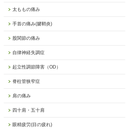
太ももの痛み
手首の痛み(腱鞘炎)
股関節の痛み
自律神経失調症
起立性調節障害（OD）
脊柱管狭窄症
肩の痛み
四十肩・五十肩
眼精疲労(目の疲れ)