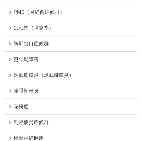
PMS（月経前症候群）
ばね指（弾発指）
胸郭出口症候群
更年期障害
足底筋膜炎（足底腱膜炎）
腸脛靭帯炎
花粉症
副腎疲労症候群
橈骨神経麻痺