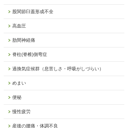
股関節臼蓋形成不全
高血圧
肋間神経痛
脊柱(脊椎)側弯症
過換気症候群（息苦しさ・呼吸がしづらい）
めまい
便秘
慢性疲労
産後の腰痛・体調不良