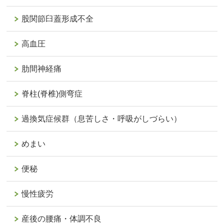
股関節臼蓋形成不全
高血圧
肋間神経痛
脊柱(脊椎)側弯症
過換気症候群（息苦しさ・呼吸がしづらい）
めまい
便秘
慢性疲労
産後の腰痛・体調不良