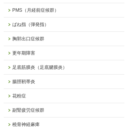
PMS（月経前症候群）
ばね指（弾発指）
胸郭出口症候群
更年期障害
足底筋膜炎（足底腱膜炎）
腸脛靭帯炎
花粉症
副腎疲労症候群
橈骨神経麻痺