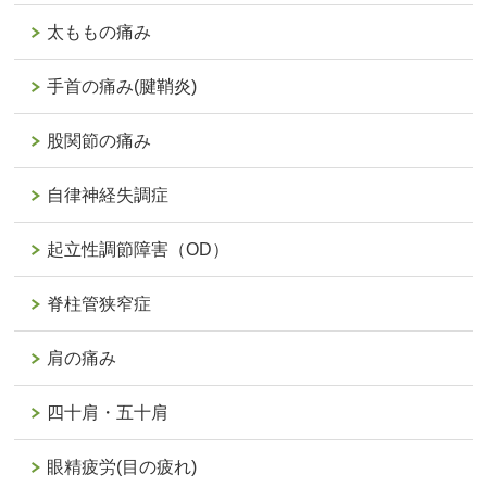
太ももの痛み
手首の痛み(腱鞘炎)
股関節の痛み
自律神経失調症
起立性調節障害（OD）
脊柱管狭窄症
肩の痛み
四十肩・五十肩
眼精疲労(目の疲れ)