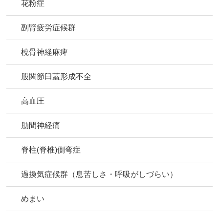
花粉症
副腎疲労症候群
橈骨神経麻痺
股関節臼蓋形成不全
高血圧
肋間神経痛
脊柱(脊椎)側弯症
過換気症候群（息苦しさ・呼吸がしづらい）
めまい