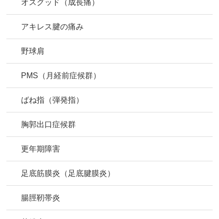
オスグッド（成長痛）
アキレス腱の痛み
野球肩
PMS（月経前症候群）
ばね指（弾発指）
胸郭出口症候群
更年期障害
足底筋膜炎（足底腱膜炎）
腸脛靭帯炎