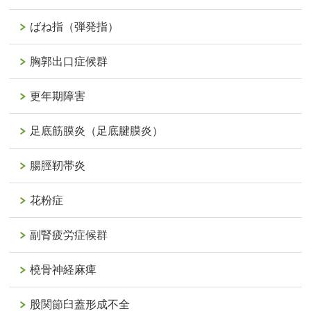
ばね指（弾発指）
胸郭出口症候群
更年期障害
足底筋膜炎（足底腱膜炎）
腸脛靭帯炎
花粉症
副腎疲労症候群
橈骨神経麻痺
股関節臼蓋形成不全