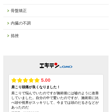
骨盤矯正
内臓の不調
捻挫