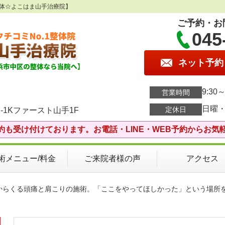
整体☆よこはま山手治療院】
ご予約・お
045
ネット予約
9:30～
営業時間
日曜
定休日
-1Kファースト山手1F
約も受け付けております。お電話・LINE・WEB予約からお気
術メニュー/料金
ご来院者様の声
アクセス
労からくる頭痛と肩こりの施術。「ここをやってほしかった」という場所