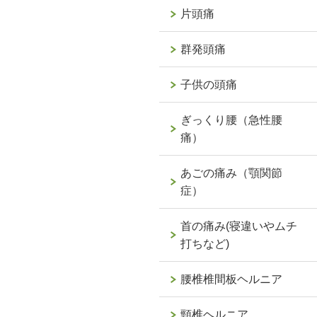
片頭痛
群発頭痛
子供の頭痛
ぎっくり腰（急性腰
痛）
あごの痛み（顎関節
症）
首の痛み(寝違いやムチ
打ちなど)
腰椎椎間板ヘルニア
頸椎ヘルニア