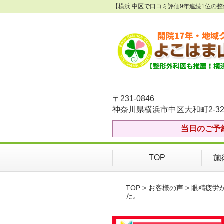
【横浜 中区で口コミ評価9年連続1位の
〒231-0846
神奈川県横浜市中区大和町2-32
当日のご予
TOP
施
TOP
>
お客様の声
> 眼精疲
た。