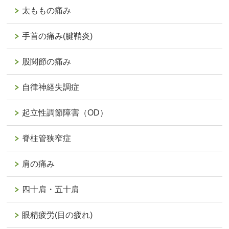
太ももの痛み
手首の痛み(腱鞘炎)
股関節の痛み
自律神経失調症
起立性調節障害（OD）
脊柱管狭窄症
肩の痛み
四十肩・五十肩
眼精疲労(目の疲れ)