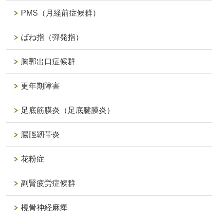
PMS（月経前症候群）
ばね指（弾発指）
胸郭出口症候群
更年期障害
足底筋膜炎（足底腱膜炎）
腸脛靭帯炎
花粉症
副腎疲労症候群
橈骨神経麻痺