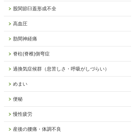
股関節臼蓋形成不全
高血圧
肋間神経痛
脊柱(脊椎)側弯症
過換気症候群（息苦しさ・呼吸がしづらい）
めまい
便秘
慢性疲労
産後の腰痛・体調不良