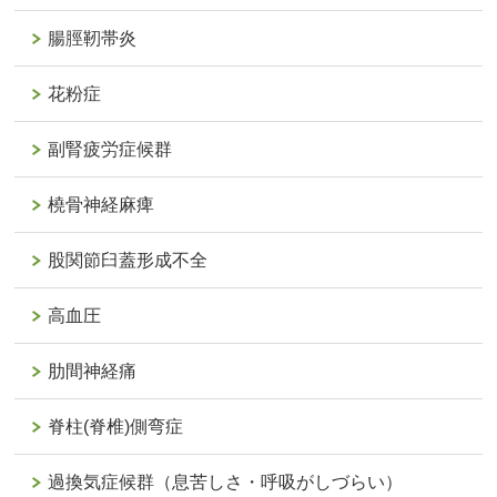
腸脛靭帯炎
花粉症
副腎疲労症候群
橈骨神経麻痺
股関節臼蓋形成不全
高血圧
肋間神経痛
脊柱(脊椎)側弯症
過換気症候群（息苦しさ・呼吸がしづらい）