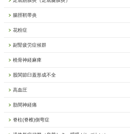
足底筋膜炎（足底腱膜炎）
腸脛靭帯炎
花粉症
副腎疲労症候群
橈骨神経麻痺
股関節臼蓋形成不全
高血圧
肋間神経痛
脊柱(脊椎)側弯症