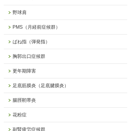
野球肩
PMS（月経前症候群）
ばね指（弾発指）
胸郭出口症候群
更年期障害
足底筋膜炎（足底腱膜炎）
腸脛靭帯炎
花粉症
副腎疲労症候群