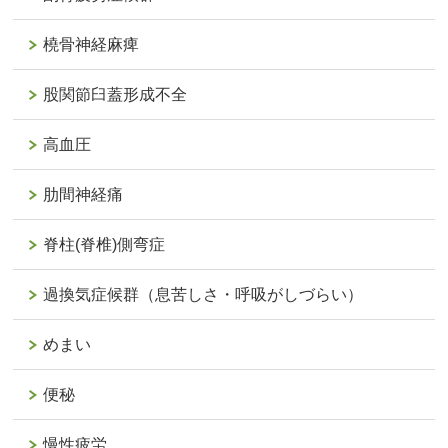
橈骨神経麻痺
股関節臼蓋形成不全
高血圧
肋間神経痛
脊柱(脊椎)側弯症
過換気症候群（息苦しさ・呼吸がしづらい）
めまい
便秘
慢性疲労