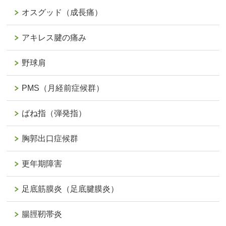
オスグッド（成長痛）
アキレス腱の痛み
野球肩
PMS（月経前症候群）
ばね指（弾発指）
胸郭出口症候群
更年期障害
足底筋膜炎（足底腱膜炎）
腸脛靭帯炎