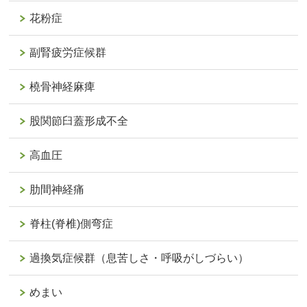
花粉症
副腎疲労症候群
橈骨神経麻痺
股関節臼蓋形成不全
高血圧
肋間神経痛
脊柱(脊椎)側弯症
過換気症候群（息苦しさ・呼吸がしづらい）
めまい